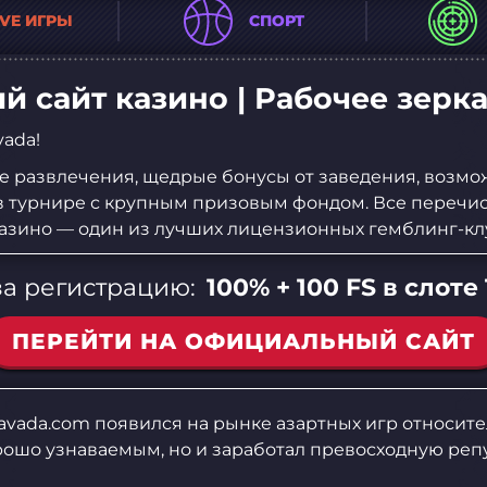
IVE ИГРЫ
СПОРТ
 сайт казино | Рабочее зерка
vada!
е развлечения, щедрые бонусы от заведения, возможн
т в турнире с крупным призовым фондом. Все перечи
-казино — один из лучших лицензионных гемблинг-кл
а регистрацию:
100% + 100 FS в слот
ПЕРЕЙТИ НА ОФИЦИАЛЬНЫЙ САЙТ
avada.com появился на рынке азартных игр относител
орошо узнаваемым, но и заработал превосходную реп