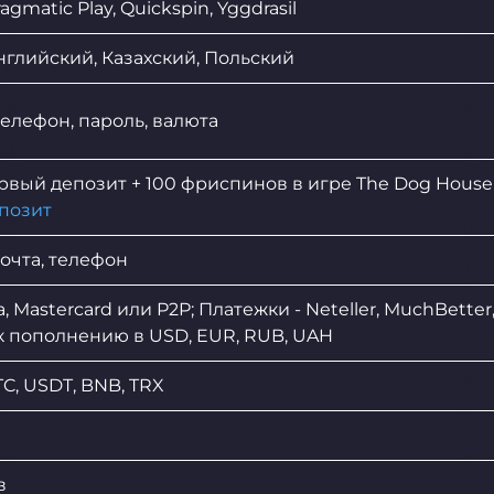
ragmatic Play, Quickspin, Yggdrasil
нглийский, Казахский, Польский
телефон, пароль, валюта
рвый депозит + 100 фриспинов в игре The Dog House
епозит
А ПЕРВЫЙ ДЕПОЗИТ
почта, телефон
a, Mastercard или P2P; Платежки - Neteller, MuchBetter, 
к пополнению в USD, EUR, RUB, UAH
TC, USDT, BNB, TRX
в