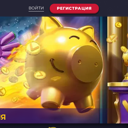
ВОЙТИ
РЕГИСТРАЦИЯ
ИЯ